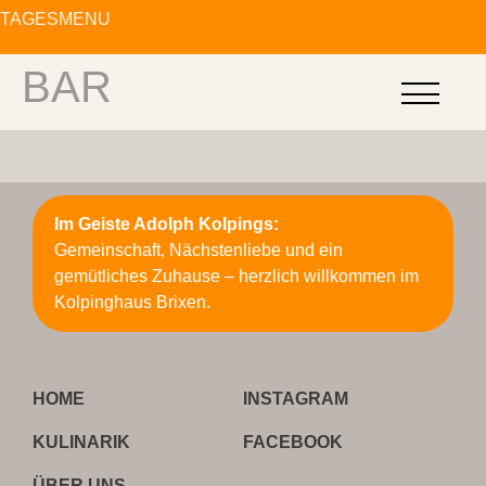
TAGESMENÜ
TAGESMENÜ
ÖFFNUNGSZEITEN
springen
BAR
Im Geiste Adolph Kolpings:
Gemeinschaft, Nächstenliebe und ein
gemütliches Zuhause – herzlich willkommen im
Kolpinghaus Brixen.
HOME
INSTAGRAM
KULINARIK
FACEBOOK
ÜBER UNS