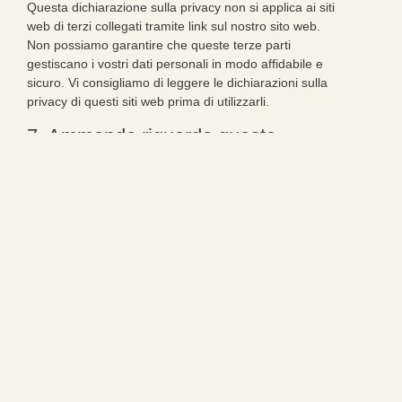
Questa dichiarazione sulla privacy non si applica ai siti
web di terzi collegati tramite link sul nostro sito web.
Non possiamo garantire che queste terze parti
gestiscano i vostri dati personali in modo affidabile e
sicuro. Vi consigliamo di leggere le dichiarazioni sulla
privacy di questi siti web prima di utilizzarli.
7. Ammende riguardo questa
dichiarazione della privacy
Ci riserviamo il diritto di apportare modifiche alla
presente dichiarazione sulla privacy. Si raccomanda di
consultare regolarmente questa dichiarazione sulla
privacy per essere a conoscenza di eventuali
modifiche. Inoltre, ti informeremo attivamente laddove
possibile.
8. Accesso e modifica dei tuoi dati
Se hai domande o vuoi sapere esattamente quali tuoi
dati sono in nostro possesso, contattaci. Potrai